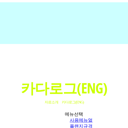
사업분야
제품소개
니벨코/ABM
기타구성
카다로그(ENG)
자료소개
카다로그(ENG)
메뉴선택
사용메뉴얼
플랜지규격